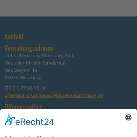
Kontakt
Verwaltungsadresse
Untergliederung Würzburg Süd
Haus der Kirche (Sanderau)
Neubergstr. 1a
97072 Würzburg
(09 31) 79 03 93 -0
pfarrbuero.sanderau@bistum-wuerzburg.de
Öffnungszeiten
Montag, 9.00 - 12.00 Uhr
Dienstag, 9.00 - 12.00 Uhr
Mittwoch, 9.00 - 12.00 Uhr,
14.00 - 17.00 Uhr